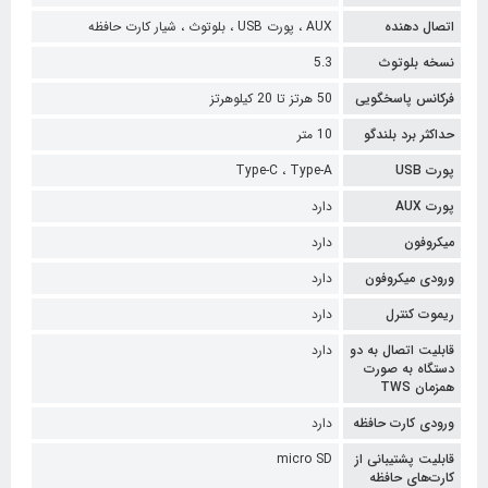
اتصال دهنده
AUX ،
پورت USB ،
بلوتوث ،
شیار کارت حافظه
نسخه بلوتوث
5.3
فرکانس پاسخگویی
50 هرتز تا 20 کیلوهرتز
حداکثر برد بلندگو
10 متر
پورت USB
Type-A
Type-C ،
پورت AUX
دارد
میکروفون
دارد
ورودی میکروفون
دارد
ریموت کنترل
دارد
قابلیت اتصال به دو
دارد
دستگاه به صورت
همزمان TWS
ورودی کارت حافظه
دارد
قابلیت پشتیبانی از
micro SD
کارت‌های حافظه