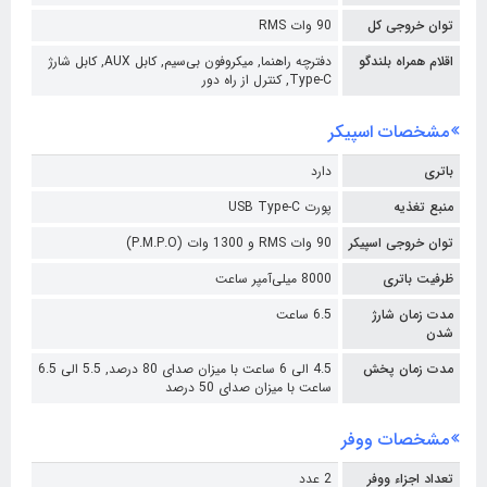
توان خروجی کل
90 وات RMS
اقلام همراه بلندگو
دفترچه راهنما, میکروفون بی‌سیم, کابل AUX, کابل شارژ
Type-C, کنترل از راه دور
مشخصات اسپیکر
باتری
دارد
منبع تغذیه
پورت USB Type-C
توان خروجی اسپیکر
90 وات RMS و 1300 وات (P.M.P.O)
ظرفیت باتری
8000 میلی‌آمپر ساعت
مدت زمان شارژ
6.5 ساعت
شدن
مدت زمان پخش
4.5 الی 6 ساعت با میزان صدای 80 درصد, 5.5 الی 6.5
ساعت با میزان صدای 50 درصد
مشخصات ووفر
تعداد اجزاء ووفر
2 عدد