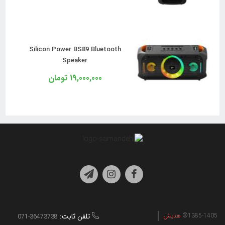
Silicon Power BS89 Bluetooth
Speaker
19,000,000 تومان
1385-1405©
هدیش
تلفن ثابت:
071-36473738