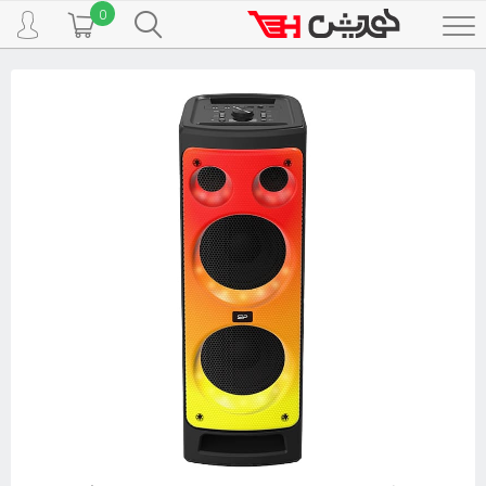
0
Toggle
navigation
قطعات کامپیوتر
اسپیکر(بلندگو) Speaker
سیلیکون پاور Silicon Power
اسپیکر بلوتوثی سیلیکون پاور BS92