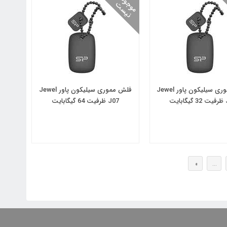
م
و
و
د
ن
ی
س
ج
ت
فلش مموری سیلیکون پاور Jewel
فلش مموری سیلیکون پاور Jewel
یت
J07 ظرفیت 64 گیگابایت
»
...