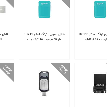
فلش مموری کینگ‌ استار KS211
فلش مموری کینگ‌ استار KS211
Skyla ظرفیت 16 گیگابایت
ظرفیت
م
و
و
د
ن
ی
س
م
و
و
د
ن
ی
س
ج
ت
ج
ت