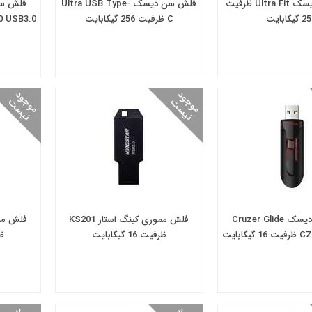
فلش سن دیسک Ultra Fit ظرفیت
فلش سن دیسک Ultra USB Type-
گیگابایت
C ظرفیت 256 گیگابایت
CZ600 USB3.0 ظرفیت
م
و
و
د
ن
ی
س
م
و
و
د
ن
ی
س
ج
ت
ج
ت
فلش سن دیسک Cruzer Glide
فلش مموری کینگ‌ استار KS201
گابایت
ظرفیت 16 گیگابایت
ظرف