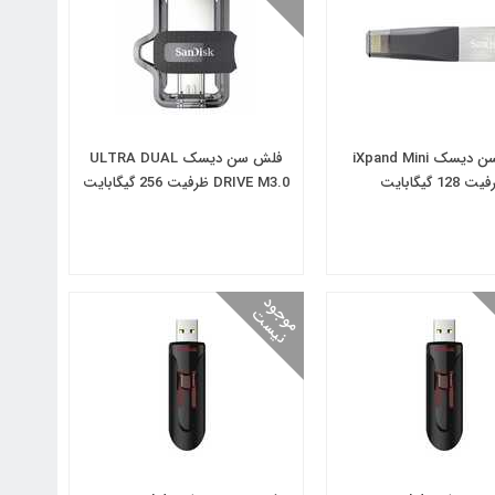
فلش سن دیسک iXpand Mini
فلش سن دیسک ULTRA DUAL
 128 گیگابایت
DRIVE M3.0 ظرفیت 256 گیگابایت
م
و
و
د
ن
ی
س
ج
ت