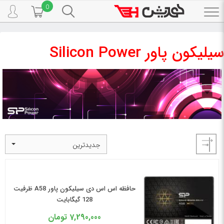
0
Toggle
navigation
سیلیکون پاور Silicon Power
سیلیکون پاور Silicon Power
جدیدترین
حافظه اس اس دی سیلیکون پاور A58 ظرفیت
128 گیگابایت
7,290,000
تومان