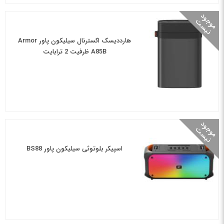
م
و
و
د
ن
ی
س
ج
ت
هارددیسک اکسترنال سیلیکون پاور Armor
A85B ظرفیت 2 ترابایت
م
و
و
د
ن
ی
س
ج
ت
اسپیکر بلوتوثی سیلیکون پاور BS88