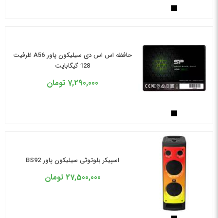
حافظه اس اس دی سیلیکون پاور A56 ظرفیت
128 گیگابایت
7,290,000
تومان
اسپیکر بلوتوثی سیلیکون پاور BS92
27,500,000
تومان