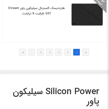
ج
ت
هارددیسک اکسترنال سیلیکون پاور Stream
S07 ظرفیت 8 ترابایت
»
...
5
4
3
2
1
«
Silicon Power سیلیکون
پاور