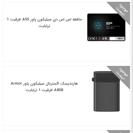
م
و
و
د
ن
ی
س
ج
ت
حافظه اس اس دی سیلیکون پاور A55 ظرفیت 1
ترابایت
م
و
و
د
ن
ی
س
ج
ت
هارددیسک اکسترنال سیلیکون پاور Armor
A85B ظرفیت 1 ترابایت