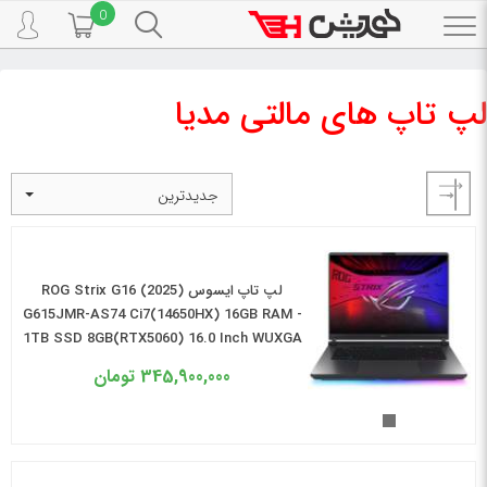
0
Toggle
navigation
لپ تاپ
رده کاربری
لپ تاپ های مالتی مدیا
لپ تاپ های مالتی مدیا
جدیدترین
لپ تاپ ایسوس ROG Strix G16 (2025)
G615JMR-AS74 Ci7(14650HX) 16GB RAM -
1TB SSD 8GB(RTX5060) 16.0 Inch WUXGA
345,900,000
تومان