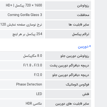
رزولوشن
1600 × 720 پیکسل | +HD
محافظت
Corning Gorilla Glass 3
سایر قابلیت ها
نرخ نوسازی صفحه نمایش 120 هرتزی
تراکم پیکسل
254 پیکسل بر هر اینچ
دوربین
رزولوشن دوربین جلو
8.0 مگاپیکسل
دریچه دیافراگم دوربین پشت
F/3.0
F/1.8 ،
دریچه دیافراگم دوربین جلو
F/2.0
فوکوس اتوماتیک
Phase Detection
فلش
LED
سایر قابلیت های دوربین
عکاسی HDR