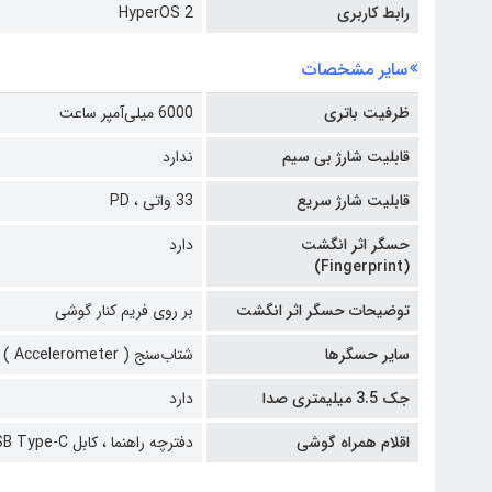
رابط کاربری
HyperOS 2
سایر مشخصات
ظرفیت باتری
6000 میلی‌آمپر ساعت
قابلیت شارژ بی سیم
ندارد
قابلیت شارژ سریع
33 واتی ،
PD
حسگر اثر انگشت
دارد
(Fingerprint)
توضیحات حسگر اثر انگشت
بر روی فریم کنار گوشی
سایر حسگرها
شتاب‌سنج ( Accelerometer ) ،
جک 3.5 میلیمتری صدا
دارد
اقلام همراه گوشی
دفترچه‌ راهنما ،
کابل USB Type-C ،