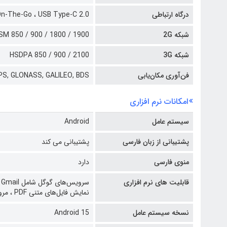
درگاه ارتباطی
USB Type-C 2.0
n-The-Go ،
شبکه 2G
SM 850 / 900 / 1800 / 1900
شبکه 3G
HSDPA 850 / 900 / 2100
فن‌آوری مکان‌یابی
PS, GLONASS, GALILEO, BDS
امکانات نرم افزاری
سیستم عامل
Android
پشتیبانی از زبان فارسی
پشتیبانی می کند
منوی فارسی
دارد
قابلیت های نرم افزاری
سرویس‌های گوگل شامل Google Search, Google Maps, Gmail و YouTube ،
نمایش فایل‌های متنی PDF ،
مرورگر
نسخه سیستم عامل
Android 15