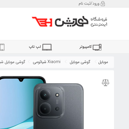
ورود/ثبت نام
کامپیوتر
لپ تاپ
موبایل
گوشی موبایل
شیائومی Xiaomi
گوشی موبایل شیائومی ردمی 15C 4G حافظه