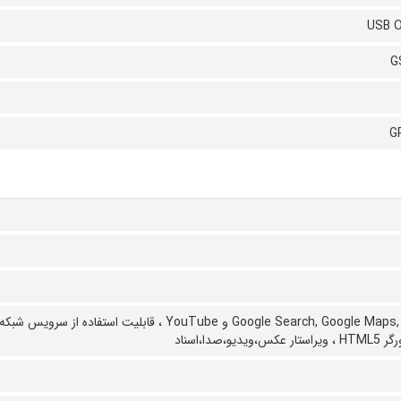
USB O
G
G
قابلیت استفاده از سرویس شبکه‌
 HTML5 ،
ویراستار عکس،ویدیو،صدا،اسناد