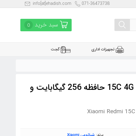
info[at]ehadish.com
071-36473738
سبد خرید
0
تجهیزات اداری
گجت
گوشی موبایل شیائومی ردمی 15C 4G حافظه 256 گیگابایت و
Xiaomi Redmi 15C
برند:
شیائومی Xiaomi