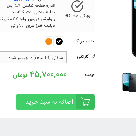
انداره صفحه نمایش:
6.9 اینچ
حافظه داخلی:
256 گیگابایت
ویژگی های کالا
رزولوشن دوربین جلو:
8.0 مگاپیکسل
قابلیت شارژ سریع:
33 واتی
انتخاب رنگ
گارانتی
شرکتی (18 ماهه) - رجیستر شده
45,700,000
تومان
قیمت
اضافه به سبد
خرید