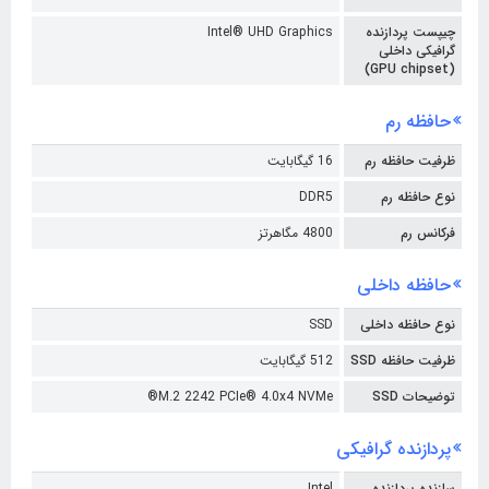
چیپست پردازنده
Intel® UHD Graphics
گرافیکی داخلی
(GPU chipset)
حافظه رم
ظرفیت حافظه رم
16 گیگابایت
نوع حافظه رم
DDR5
فرکانس رم
4800 مگاهرتز
حافظه داخلی
نوع حافظه داخلی
SSD
ظرفیت حافظه SSD
512 گیگابایت
توضیحات SSD
M.2 2242 PCIe® 4.0x4 NVMe®
پردازنده گرافیکی
سازنده پردازنده
Intel