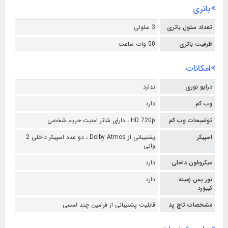
باتری
تعداد سلول باتری
3 سلولی
ظرفیت باتری
50 وات ساعت
امکانات
درایو نوری
ندارد
وب کم
دارد
توضیحات وب کم
HD 720p ،
دارای شاتر امنیت حریم شخصی
اسپیکر
پشتیبانی از Dolby Atmos ،
دو عدد اسپیکر داخلی 2
واتی
میکروفون داخلی
دارد
نور پس زمینه
دارد
کیبورد
مشخصات تاچ پد
قابلیت پشتیبانی از فرامین چند لمسی