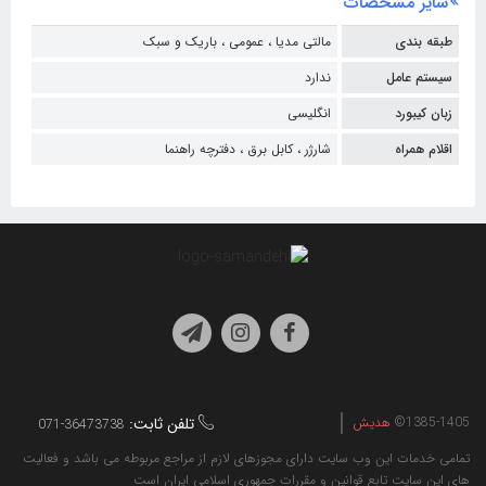
سایر مشخصات
طبقه بندی
مالتی مدیا ،
عمومی ،
باریک و سبک
سیستم عامل
ندارد
زبان کیبورد
انگلیسی
اقلام همراه
شارژر ،
کابل برق ،
دفترچه راهنما
1385-1405©
هدیش
تلفن ثابت:
071-36473738
تمامی خدمات این وب سایت دارای مجوزهای لازم از مراجع مربوطه می باشد و فعالیت
های این سایت تابع قوانین و مقررات جمهوری اسلامی ایران است